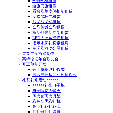
气球气模租赁
道旗刀旗租赁
看台及草皮保护垫租赁
安检器标展租赁
沙发沙发凳租赁
铁马防爆铁马租赁
桁架灯光架网架租赁
LED大屏幕投影租赁
指示水牌礼宾带租赁
空调及移动公厕租赁
展览展示搭建制作
高峰论坛年会歌友会
开工奠基开盘
开工奠基典礼仪式
房地产开盘亮相封顶仪式
礼花礼炮启动******
******礼炮电子炮
电子喷花冷焰火
风火轮飞火流星
彩色烟雾彩虹机
高空礼花礼花弹
启动球启动装置