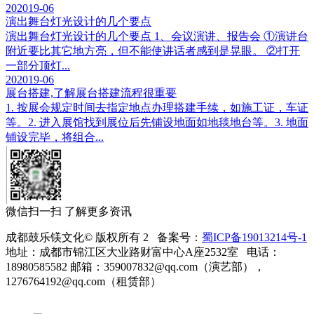
20
2019-06
演出舞台灯光设计的几个要点
演出舞台灯光设计的几个要点 1、会议演讲、报告会 ①演讲台
附近要比其它地方亮，但不能使讲话者感到是晃眼。 ②打开
一部分顶灯...
20
2019-06
展台搭建,了解展台搭建流程很重要
1. 按展会规定时间去指定地点办理搭建手续，如施工证，车证
等。2. 进入展馆找到展位后先铺设地面如地毯地台等。3. 地面
铺设完毕，将组合...
微信扫一扫 了解更多资讯
成都鼓乐镁文化© 版权所有 2 备案号：
蜀ICP备19013214号-1
地址：成都市锦江区大业路财富中心A座2532室 电话：
18980585582 邮箱：359007832@qq.com（演艺部），
1276764192@qq.com（租赁部）