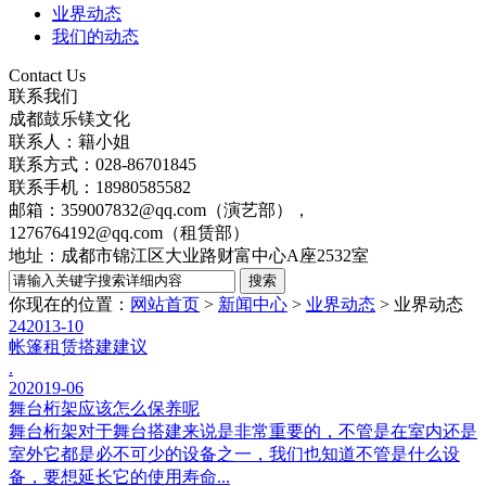
业界动态
我们的动态
Contact Us
联系我们
成都鼓乐镁文化
联系人：籍小姐
联系方式：028-86701845
联系手机：18980585582
邮箱：359007832@qq.com（演艺部），
1276764192@qq.com（租赁部）
地址：成都市锦江区大业路财富中心A座2532室
你现在的位置：
网站首页
>
新闻中心
>
业界动态
>
业界动态
24
2013-10
帐篷租赁搭建建议
.
20
2019-06
舞台桁架应该怎么保养呢
舞台桁架对于舞台搭建来说是非常重要的，不管是在室内还是
室外它都是必不可少的设备之一，我们也知道不管是什么设
备，要想延长它的使用寿命...