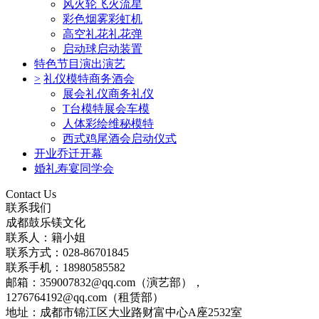
风火轮飞火流星
彩色烟雾彩虹机
高空礼花礼花弹
启动球启动装置
特色节目演出演艺
>
礼仪模特商务酒会
展会礼仪商务礼仪
T台模特展会车模
人体彩绘维秘模特
西式鸡尾酒会启动仪式
开业乔迁开幕
婚礼寿宴同学会
Contact Us
联系我们
成都鼓乐镁文化
联系人：籍小姐
联系方式：028-86701845
联系手机：18980585582
邮箱：359007832@qq.com（演艺部），
1276764192@qq.com（租赁部）
地址：成都市锦江区大业路财富中心A座2532室