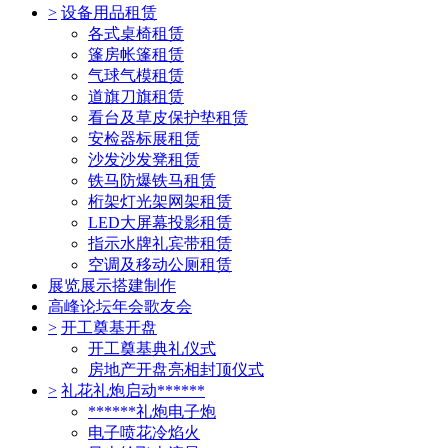
>
设备用品租赁
各式桌椅租赁
篷房帐篷租赁
气球气模租赁
道旗刀旗租赁
看台及草皮保护垫租赁
安检器标展租赁
沙发沙发凳租赁
铁马防爆铁马租赁
桁架灯光架网架租赁
LED大屏幕投影租赁
指示水牌礼宾带租赁
空调及移动公厕租赁
展览展示搭建制作
高峰论坛年会歌友会
>
开工奠基开盘
开工奠基典礼仪式
房地产开盘亮相封顶仪式
>
礼花礼炮启动******
******礼炮电子炮
电子喷花冷焰火