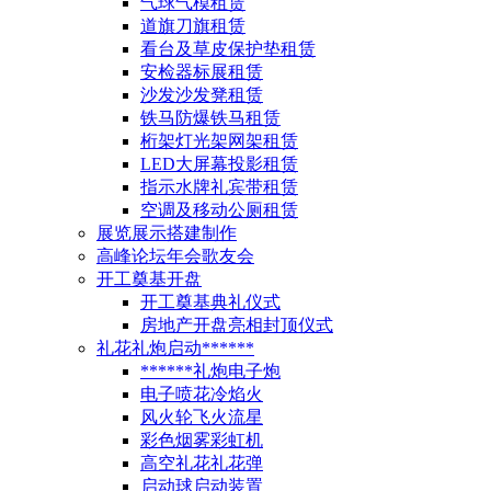
气球气模租赁
道旗刀旗租赁
看台及草皮保护垫租赁
安检器标展租赁
沙发沙发凳租赁
铁马防爆铁马租赁
桁架灯光架网架租赁
LED大屏幕投影租赁
指示水牌礼宾带租赁
空调及移动公厕租赁
展览展示搭建制作
高峰论坛年会歌友会
开工奠基开盘
开工奠基典礼仪式
房地产开盘亮相封顶仪式
礼花礼炮启动******
******礼炮电子炮
电子喷花冷焰火
风火轮飞火流星
彩色烟雾彩虹机
高空礼花礼花弹
启动球启动装置